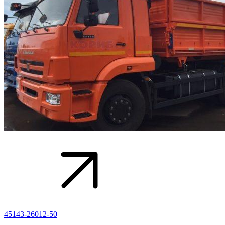
45143-26012-50