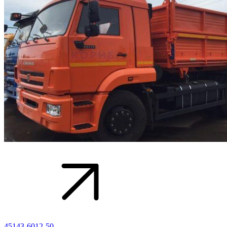
45143-6012-50