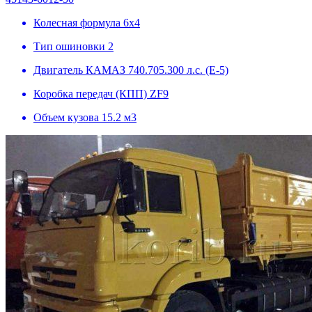
Колесная формула
6х4
Тип ошиновки
2
Двигатель
КАМАЗ 740.705.300 л.с. (Е-5)
Коробка передач (КПП)
ZF9
Объем кузова
15.2 м3