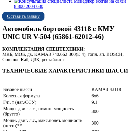
Менеджер всегда на связи
8 800 2004 630
Оставить заявку
Автомобиль бортовой 43118 с КМУ
UNIC UR V-504 (65861-62012-46)
КОМПЛЕКТАЦИЯ СПЕЦТЕХНИКИ:
МКБ, МОБ, дв. КАМАЗ 740.662-300(Е-4), топл. ап. BOSCH,
Common Rail, ДЗК, рестайлинг
ТЕХНИЧЕСКИЕ ХАРАКТЕРИСТИКИ ШАССИ
Параметры шасси
Значение
Базовое шасси
КАМАЗ-43118
Колесная формула
6х6
Г/п, т (наг./ССУ)
9.1
Мощн. двиг. л.с., номин. мощность
300
(брутто)
Мощн. двиг. л.с., макс.полез. мощность
300
(нетто)**