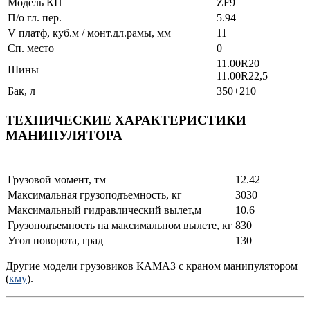
Модель КП
ZF9
П/о гл. пер.
5.94
V платф, куб.м / монт.дл.рамы, мм
11
Сп. место
0
11.00R20
Шины
11.00R22,5
Бак, л
350+210
ТЕХНИЧЕСКИЕ ХАРАКТЕРИСТИКИ
МАНИПУЛЯТОРА
Параметры КМУ
Значение
Грузовой момент, тм
12.42
Максимальная грузоподъемность, кг
3030
Максимальный гидравлический вылет,м
10.6
Грузоподъемность на максимальном вылете, кг
830
Угол поворота, град
130
Другие модели грузовиков КАМАЗ с краном манипулятором
(
кму
).