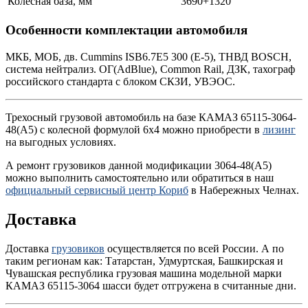
Колесная база, мм
3690+1320
Особенности комплектации автомобиля
МКБ, МОБ, дв. Cummins ISB6.7E5 300 (Е-5), ТНВД BOSCH,
система нейтрализ. ОГ(AdBlue), Common Rail, ДЗК, тахограф
российского стандарта с блоком СКЗИ, УВЭОС.
Трехосный грузовой автомобиль на базе КАМАЗ 65115-3064-
48(А5) с колесной формулой 6х4 можно приобрести в
лизинг
на выгодных условиях.
А ремонт грузовиков данной модификации 3064-48(А5)
можно выполнить самостоятельно или обратиться в наш
официальный сервисный центр Кориб
в Набережных Челнах.
Доставка
Доставка
грузовиков
осуществляется по всей России. А по
таким регионам как: Татарстан, Удмуртская, Башкирская и
Чувашская республика грузовая машина модельной марки
КАМАЗ 65115-3064 шасси будет отгружена в считанные дни.