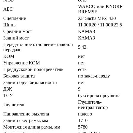
WABCO или KNORR
АБС
BREMSE
Сцепление
ZF-Sachs MFZ-430
Шины
11.00R20 / 11.00R22,5
Средний мост
КАМАЗ
Задний мост
КАМАЗ
Передаточное отношение главной
5,43
передачи
КОМ
нет
Управление КОМ
нет
Предпусковой подогреватель
есть
Боковая защита
по заказ-наряду
Задний брус безопасности
нет
ДЗК
9
ТСУ
буксирная проушина
Глушитель-
Глушитель
нейтрализатор
Направление выхлопа
налево
Задний свес рамы, мм
1710
Монтажная длина рамы, мм
5780