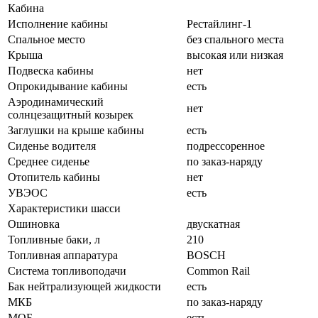
Кабина
Исполнение кабины
Рестайлинг-1
Спальное место
без спального места
Крыша
высокая или низкая
Подвеска кабины
нет
Опрокидывание кабины
есть
Аэродинамический
нет
солнцезащитный козырек
Заглушки на крыше кабины
есть
Сиденье водителя
подрессоренное
Среднее сиденье
по заказ-наряду
Отопитель кабины
нет
УВЭОС
есть
Характеристики шасси
Ошиновка
двускатная
Топливные баки, л
210
Топливная аппаратура
BOSCH
Система топливоподачи
Common Rail
Бак нейтрализующей жидкости
есть
МКБ
по заказ-наряду
МОБ
есть