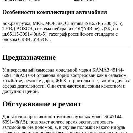
Особенности комплектации автомобиля
Бок.разгрузка, МКБ, МОБ, дв. Cummins ISB6.7E5 300 (Е-5),
ТНВД BOSCH, система нейтрализ. ОГ(AdBlue), ДЗК, на
ш.65115-3091-48(А-5), тахограф российского стандарта с
блоком СКЗИ, УВЭОС.
Предназначение
Универсальный самосвал модельной марки КАМАЗ 45144-
6091-48(А5) 6х4 от завода Кориб востребован как в сельском
хозяйстве, ремонте дорог, ЖКХ, строительстве, так и в других
сферах деятельности. Они отличаются высоким качеством и
доступной ценой.
Обслуживание и ремонт
Достаточно простая конструкция грузовых моделей 45144-
6091-48(А5), позволяет долгое время эксплуатировать
автомобиль без поломок, а, в случае поломки какого-нибудь
агрегата, достаточно легко его заменить самостоятельно, или