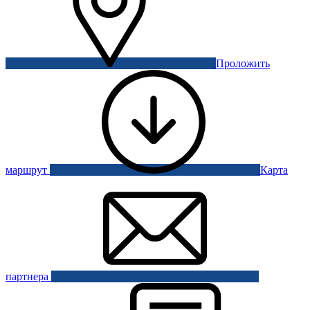
Проложить
маршрут
Карта
партнера