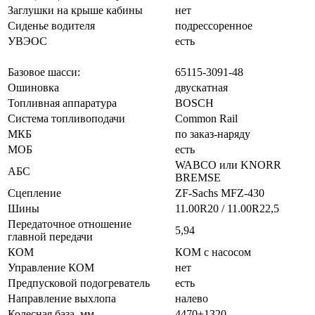
Заглушки на крыше кабины
нет
Сиденье водителя
подрессоренное
УВЭОС
есть
Характеристики шасси
Базовое шасси:
65115-3091-48
Ошиновка
двускатная
Топливная аппаратура
BOSCH
Система топливоподачи
Common Rail
МКБ
по заказ-наряду
МОБ
есть
WABCO или KNORR
АБС
BREMSE
Сцепление
ZF-Sachs MFZ-430
Шины
11.00R20 / 11.00R22,5
Передаточное отношение
5,94
главной передачи
КОМ
КОМ с насосом
Управление КОМ
нет
Предпусковой подогреватель
есть
Направление выхлопа
налево
Колесная база, мм
4470+1320