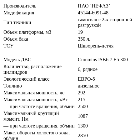
Производитель
ПАО ‘НЕФАЗ’
Модификация
45144-6091-48
самосвал с 2-х сторонней
Тип техники
разгрузкой
Объем платформы, м3
19
Объем бака
350 л.
ТСУ
Шкворень-петля
Двигатель
Модель ДВС
Cummins ISB6.7 E5 300
Количество, расположение
6, рядное
цилиндров
Экологический класс
ЕВРО-5
Топливо
дизельное
Максимальная мощность, лс
292
Максимальная мощность, кВт
215
— при частоте вращения, об/мин
2500
Максимальный крутящий
1087
момент, Нм
— при частоте вращения, об/мин
1300
Макс. обороты холостого хода,
2850
об/мин