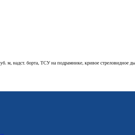
куб. м, надст. борта, ТСУ на подрамнике, кривое стреловидное 
ку