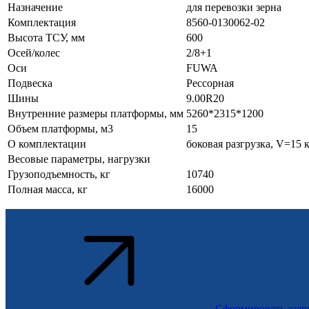
Назначение
для перевозки зерна
Комплектация
8560-0130062-02
Высота ТСУ, мм
600
Осей/колес
2/8+1
Оси
FUWA
Подвеска
Рессорная
Шины
9.00R20
Внутренние размеры платформы, мм
5260*2315*1200
Объем платформы, м3
15
О комплектации
боковая разгрузка, V=15 
Весовые параметры, нагрузки
Грузоподъемность, кг
10740
Полная масса, кг
16000
Сформировать заяв